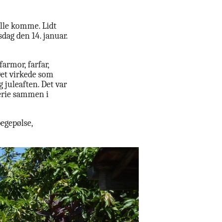
ulle komme. Lidt
dag den 14. januar.
armor, farfar,
Det virkede som
 juleaften. Det var
ferie sammen i
egepølse,