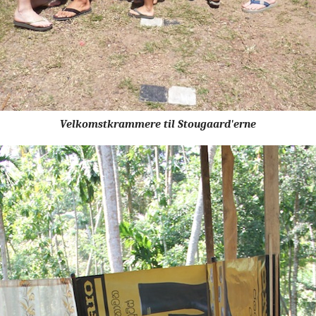
Velkomstkrammere til Stougaard'erne