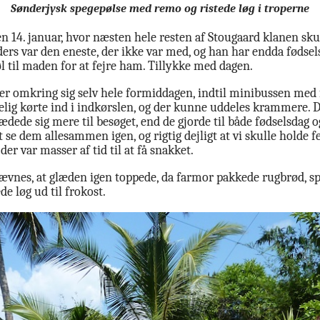
Sønderjysk spegepølse med remo og ristede løg i troperne
n 14. januar, hvor næsten hele resten af Stougaard klanen sk
ers var den eneste, der ikke var med, og han har endda fødsels
øl til maden for at fejre ham. Tillykke med dagen.
ler omkring sig selv hele formiddagen, indtil minibussen med f
lig kørte ind i indkørslen, og der kunne uddeles krammere. 
dede sig mere til besøget, end de gjorde til både fødselsdag og
at se dem allesammen igen, og rigtig dejligt at vi skulle holde 
der var masser af tid til at få snakket.
nævnes, at glæden igen toppede, da farmor pakkede rugbrød, sp
e løg ud til frokost.