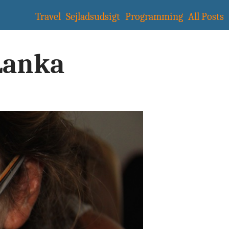
Travel
Sejladsudsigt
Programming
All Posts
 Lanka