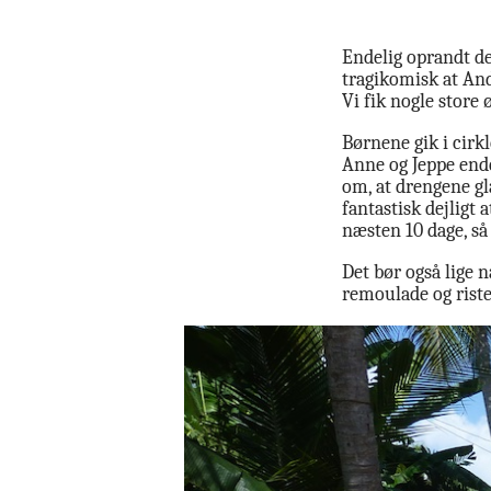
Endelig oprandt de
tragikomisk at And
Vi fik nogle store 
Børnene gik i cirk
Anne og Jeppe ende
om, at drengene glæ
fantastisk dejligt 
næsten 10 dage, så 
Det bør også lige 
remoulade og risted